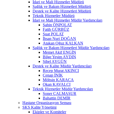
İdari ve Mali Hizmetler Müdürü
Sağlık ve Bakım Hizmetleri Müdürü
Destek ve Kalite Hizmetleri Müdürü
Teknik Hizmetler Müdürü
İdari ve Mali Hizmetler Müdür Yardımcıları
Şahin ÖNPOLAT
Fatih GÜRBÜZ
Suat POLAT
İhsan Nuri DOĞAN
Atakan Oğuz KALKAN
Sağlık ve Bakım Hizmetleri Müdür Yardımcıları
Memet Akif ENGİN
Bilge Yeşim AYDIN
Sibel AYGÜN
Destek ve Kalite Müdür Yardımcıları
Recep Murat AKINCI
Cenap İNİK
Möhsin KARACA
Okan KAVALCI
Teknik Hizmetler Müdür Yardımcıları
Soner ÇALMAŞUR
Bahattin DEMİR
Hastane Organizasyon Şeması
SKS Kalite Yönetimi
Ekipler ve Komiteler