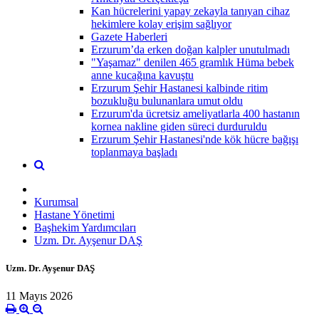
Kan hücrelerini yapay zekayla tanıyan cihaz
hekimlere kolay erişim sağlıyor
Gazete Haberleri
Erzurum’da erken doğan kalpler unutulmadı
"Yaşamaz" denilen 465 gramlık Hüma bebek
anne kucağına kavuştu
Erzurum Şehir Hastanesi kalbinde ritim
bozukluğu bulunanlara umut oldu
Erzurum'da ücretsiz ameliyatlarla 400 hastanın
kornea nakline giden süreci durduruldu
Erzurum Şehir Hastanesi'nde kök hücre bağışı
toplanmaya başladı
Kurumsal
Hastane Yönetimi
Başhekim Yardımcıları
Uzm. Dr. Ayşenur DAŞ
Uzm. Dr. Ayşenur DAŞ
11 Mayıs 2026