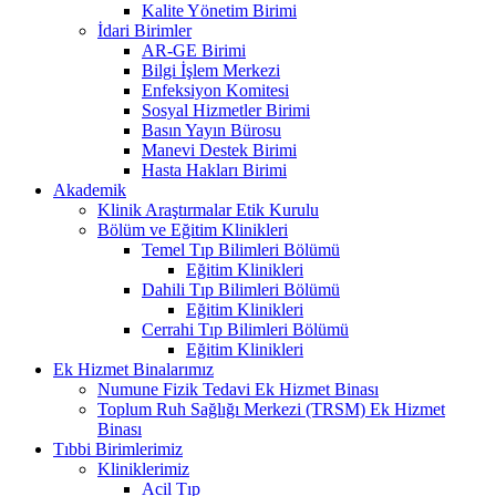
Kalite Yönetim Birimi
İdari Birimler
AR-GE Birimi
Bilgi İşlem Merkezi
Enfeksiyon Komitesi
Sosyal Hizmetler Birimi
Basın Yayın Bürosu
Manevi Destek Birimi
Hasta Hakları Birimi
Akademik
Klinik Araştırmalar Etik Kurulu
Bölüm ve Eğitim Klinikleri
Temel Tıp Bilimleri Bölümü
Eğitim Klinikleri
Dahili Tıp Bilimleri Bölümü
Eğitim Klinikleri
Cerrahi Tıp Bilimleri Bölümü
Eğitim Klinikleri
Ek Hizmet Binalarımız
Numune Fizik Tedavi Ek Hizmet Binası
Toplum Ruh Sağlığı Merkezi (TRSM) Ek Hizmet
Binası
Tıbbi Birimlerimiz
Kliniklerimiz
Acil Tıp