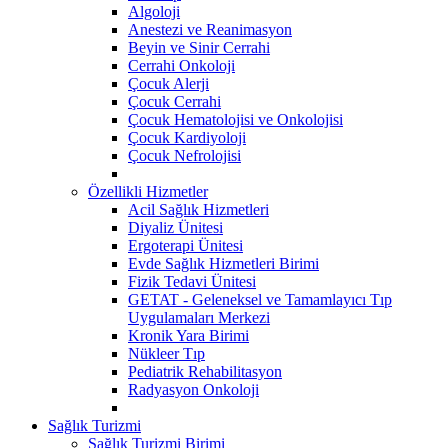
Algoloji
Anestezi ve Reanimasyon
Beyin ve Sinir Cerrahi
Cerrahi Onkoloji
Çocuk Alerji
Çocuk Cerrahi
Çocuk Hematolojisi ve Onkolojisi
Çocuk Kardiyoloji
Çocuk Nefrolojisi
Özellikli Hizmetler
Acil Sağlık Hizmetleri
Diyaliz Ünitesi
Ergoterapi Ünitesi
Evde Sağlık Hizmetleri Birimi
Fizik Tedavi Ünitesi
GETAT - Geleneksel ve Tamamlayıcı Tıp
Uygulamaları Merkezi
Kronik Yara Birimi
Nükleer Tıp
Pediatrik Rehabilitasyon
Radyasyon Onkoloji
Sağlık Turizmi
Sağlık Turizmi Birimi