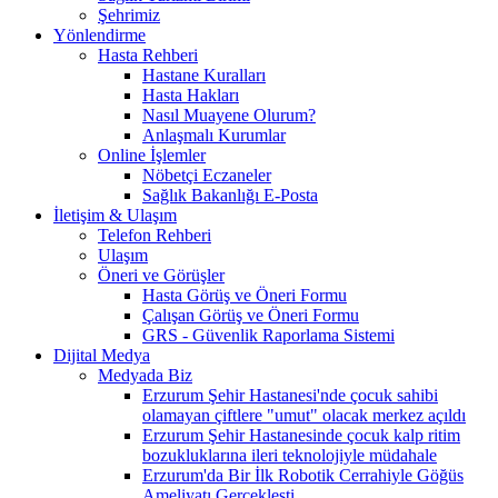
Şehrimiz
Yönlendirme
Hasta Rehberi
Hastane Kuralları
Hasta Hakları
Nasıl Muayene Olurum?
Anlaşmalı Kurumlar
Online İşlemler
Nöbetçi Eczaneler
Sağlık Bakanlığı E-Posta
İletişim & Ulaşım
Telefon Rehberi
Ulaşım
Öneri ve Görüşler
Hasta Görüş ve Öneri Formu
Çalışan Görüş ve Öneri Formu
GRS - Güvenlik Raporlama Sistemi
Dijital Medya
Medyada Biz
Erzurum Şehir Hastanesi'nde çocuk sahibi
olamayan çiftlere "umut" olacak merkez açıldı
Erzurum Şehir Hastanesinde çocuk kalp ritim
bozukluklarına ileri teknolojiyle müdahale
Erzurum'da Bir İlk Robotik Cerrahiyle Göğüs
Ameliyatı Gerçekleşti