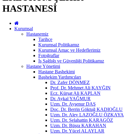
HASTANESİ
Kurumsal
Hastanemiz
Tarihçe
Kurumsal Politikamız
Kurumsal Amaç ve Hedeflerimiz
Fotoğraflar
İş Sağlığı ve Güvenliği Politikamız
Hastane Yönetimi
Hastane Başhekimi
Başhekim Yardımcıları
Dr. Zafer DÖNMEZ
Prof. Dr. Mehmet Ali KAYĞIN
Ecz. Kürşat Ali KAPLAN
Dr. Aykal YAĞMUR
Uzm. Dr. Ayşenur DAŞ
Doç. Dr. Berrin Göktuğ KADIOĞLU
Uzm. Dr. Alev LAZOĞLU ÖZKAYA
Uzm. Dr. Selahattin KARAGÖZ
Uzm. Dr. Büşra KARAHAN
Uzm. Dr. Yücel ALAYLAR