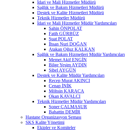
İdari ve Mali Hizmetler Müdürü
Sağlık ve Bakım Hizmetleri Müdürü
Destek ve Kalite Hizmetleri Müdürü
Teknik Hizmetler Müdürü
İdari ve Mali Hizmetler Müdür Yardımcıları
Şahin ÖNPOLAT
Fatih GÜRBÜZ
Suat POLAT
İhsan Nuri DOĞAN
Atakan Oğuz KALKAN
Sağlık ve Bakım Hizmetleri Müdür Yardımcıları
Memet Akif ENGİN
Bilge Yeşim AYDIN
Sibel AYGÜN
Destek ve Kalite Müdür Yardımcıları
Recep Murat AKINCI
Cenap İNİK
Möhsin KARACA
Okan KAVALCI
Teknik Hizmetler Müdür Yardımcıları
Soner ÇALMAŞUR
Bahattin DEMİR
Hastane Organizasyon Şeması
SKS Kalite Yönetimi
Ekipler ve Komiteler