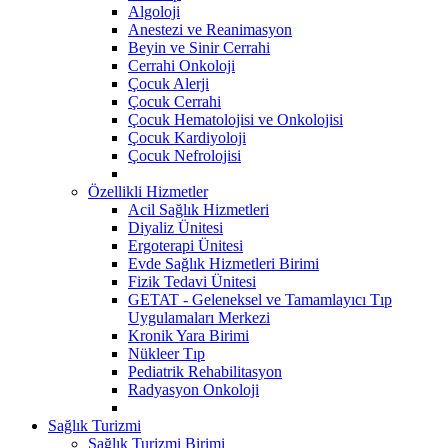
Algoloji
Anestezi ve Reanimasyon
Beyin ve Sinir Cerrahi
Cerrahi Onkoloji
Çocuk Alerji
Çocuk Cerrahi
Çocuk Hematolojisi ve Onkolojisi
Çocuk Kardiyoloji
Çocuk Nefrolojisi
Özellikli Hizmetler
Acil Sağlık Hizmetleri
Diyaliz Ünitesi
Ergoterapi Ünitesi
Evde Sağlık Hizmetleri Birimi
Fizik Tedavi Ünitesi
GETAT - Geleneksel ve Tamamlayıcı Tıp
Uygulamaları Merkezi
Kronik Yara Birimi
Nükleer Tıp
Pediatrik Rehabilitasyon
Radyasyon Onkoloji
Sağlık Turizmi
Sağlık Turizmi Birimi