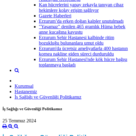
Kan hücrelerini yapay zekayla tanıyan cihaz
hekimlere kolay erişim sağlıyor
Gazete Haberleri
Erzurum’da erken doğan kalpler unutulmadı
"Yaşamaz" denilen 465 gramlık Hüma bebek
anne kucağına kavuştu
Erzurum Şehir Hastanesi kalbinde ritim
bozukluğu bulunanlara umut oldu
Erzurum'da ücretsiz ameliyatlarla 400 hastanın
kornea nakline giden süreci durduruldu
Erzurum Şehir Hastanesi'nde kök hücre bağışı
toplanmaya başladı
Kurumsal
Hastanemiz
İş Sağlığı ve Güvenliği Politikamız
İş Sağlığı ve Güvenliği Politikamız
25 Temmuz 2024