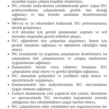
açısından uygun çalışma koşulları oluşturmayı,
İSG yönetim faaliyetlerinin yürütülmesinde görev yapan İSG
profesyonellerine çalışmalarında gerekli tüm desteği
sağlamayı ve tüm birimler tarafından desteklenmesini
sağlamayı
Mevcut en iyi teknolojileri kullanarak İSG performansımızı
sürekli geliştirmeyi,
Acil durumlar için gerekli planlamaları yapmayı ve acil
durumlar oluşmadan gerekli tedbirleri almayı,
İSG eğitimlerini tüm çalışanlara ulaştırmayı, bunun için
gerekli olanakları sağlamayı ve eğitimlerin etkinliğini takip
etmeyi,
İSG konularında iyi uygulama çalışmalarını desteklemeyi, bu
çalışmaların tüm çalışanlarımıza ve çalışma alanlarımıza
uygulanmasını sağlamayı,
Hastanemize hizmet veren yüklenici firmaların İSG
çalışmalarını takip etmeyi ve gerekli işbirliğini sağlamayı,
İSG alanındaki gelişmeleri ve yenilikleri takip etmeyi ve
süreçlerimizde uygulamayı,
Hastanemizdeki tüm faaliyetlerimizin İSG mevzuatlarına
uygun olmasını sağlamayı,
Faaliyet alanlarımızda yeni yapılacak tüm yatırım, düzenleme
ve operasyonlarda İSG mevzuatları kapsamında sorumlu
olduğumuz tüm yükümlülüklere uygun hareket etmeyi,
İSG çalışmalarının etkin yürütülmesi için organizasyonun her