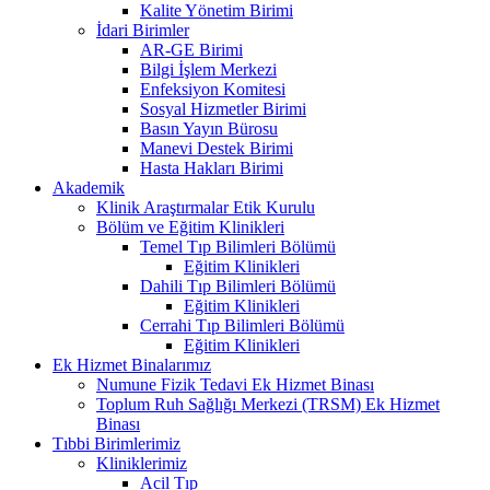
Kalite Yönetim Birimi
İdari Birimler
AR-GE Birimi
Bilgi İşlem Merkezi
Enfeksiyon Komitesi
Sosyal Hizmetler Birimi
Basın Yayın Bürosu
Manevi Destek Birimi
Hasta Hakları Birimi
Akademik
Klinik Araştırmalar Etik Kurulu
Bölüm ve Eğitim Klinikleri
Temel Tıp Bilimleri Bölümü
Eğitim Klinikleri
Dahili Tıp Bilimleri Bölümü
Eğitim Klinikleri
Cerrahi Tıp Bilimleri Bölümü
Eğitim Klinikleri
Ek Hizmet Binalarımız
Numune Fizik Tedavi Ek Hizmet Binası
Toplum Ruh Sağlığı Merkezi (TRSM) Ek Hizmet
Binası
Tıbbi Birimlerimiz
Kliniklerimiz
Acil Tıp