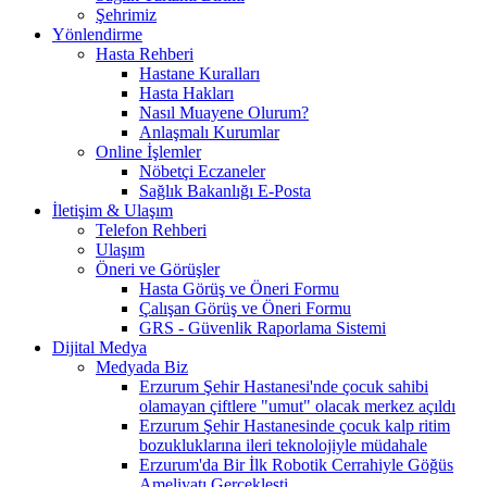
Şehrimiz
Yönlendirme
Hasta Rehberi
Hastane Kuralları
Hasta Hakları
Nasıl Muayene Olurum?
Anlaşmalı Kurumlar
Online İşlemler
Nöbetçi Eczaneler
Sağlık Bakanlığı E-Posta
İletişim & Ulaşım
Telefon Rehberi
Ulaşım
Öneri ve Görüşler
Hasta Görüş ve Öneri Formu
Çalışan Görüş ve Öneri Formu
GRS - Güvenlik Raporlama Sistemi
Dijital Medya
Medyada Biz
Erzurum Şehir Hastanesi'nde çocuk sahibi
olamayan çiftlere "umut" olacak merkez açıldı
Erzurum Şehir Hastanesinde çocuk kalp ritim
bozukluklarına ileri teknolojiyle müdahale
Erzurum'da Bir İlk Robotik Cerrahiyle Göğüs
Ameliyatı Gerçekleşti