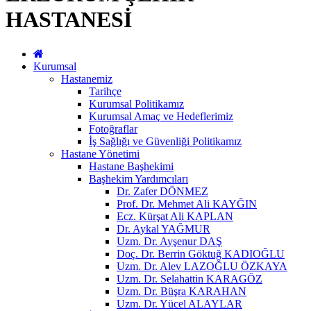
HASTANESİ
Kurumsal
Hastanemiz
Tarihçe
Kurumsal Politikamız
Kurumsal Amaç ve Hedeflerimiz
Fotoğraflar
İş Sağlığı ve Güvenliği Politikamız
Hastane Yönetimi
Hastane Başhekimi
Başhekim Yardımcıları
Dr. Zafer DÖNMEZ
Prof. Dr. Mehmet Ali KAYĞIN
Ecz. Kürşat Ali KAPLAN
Dr. Aykal YAĞMUR
Uzm. Dr. Ayşenur DAŞ
Doç. Dr. Berrin Göktuğ KADIOĞLU
Uzm. Dr. Alev LAZOĞLU ÖZKAYA
Uzm. Dr. Selahattin KARAGÖZ
Uzm. Dr. Büşra KARAHAN
Uzm. Dr. Yücel ALAYLAR