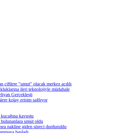
 çiftlere "umut" olacak merkez açıldı
luklarına ileri teknolojiyle müdahale
iyatı Gerçekleşti
ere kolay erişim sağlıyor
 kucağına kavuştu
 bulunanlara umut oldu
nea nakline giden süreci durduruldu
lanmaya başladı