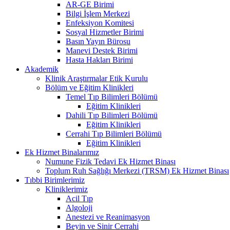
AR-GE Birimi
Bilgi İşlem Merkezi
Enfeksiyon Komitesi
Sosyal Hizmetler Birimi
Basın Yayın Bürosu
Manevi Destek Birimi
Hasta Hakları Birimi
Akademik
Klinik Araştırmalar Etik Kurulu
Bölüm ve Eğitim Klinikleri
Temel Tıp Bilimleri Bölümü
Eğitim Klinikleri
Dahili Tıp Bilimleri Bölümü
Eğitim Klinikleri
Cerrahi Tıp Bilimleri Bölümü
Eğitim Klinikleri
Ek Hizmet Binalarımız
Numune Fizik Tedavi Ek Hizmet Binası
Toplum Ruh Sağlığı Merkezi (TRSM) Ek Hizmet Binası
Tıbbi Birimlerimiz
Kliniklerimiz
Acil Tıp
Algoloji
Anestezi ve Reanimasyon
Beyin ve Sinir Cerrahi