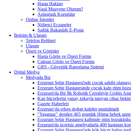
Hasta Hakları
Nasıl Muayene Olurum?
Anlaşmalı Kurumlar
Online İşlemler
Nöbetçi Eczaneler
Sağlık Bakanlığı E-Posta
İletişim & Ulaşım
Telefon Rehberi
Ulaşım
Öneri ve Görüşler
Hasta Görüş ve Öneri Formu
Çalışan Görüş ve Öneri Formu
GRS - Güvenlik Raporlama Sistemi
Dijital Medya
Medyada Biz
Erzurum Şehir Hastanesi'nde çocuk sahibi olamayan
Erzurum Şehir Hastanesinde çocuk kalp ritim bozuk
Erzurum'da Bir İlk Robotik Cerrahiyle Göğüs Amel
Kan hücrelerini yapay zekayla tanıyan cihaz hekiml
Gazete Haberleri
Erzurum’da erken doğan kalpler unutulmadı
"Yaşamaz" denilen 465 gramlık Hüma bebek anne
Erzurum Şehir Hastanesi kalbinde ritim bozukluğu
Erzurum'da ücretsiz ameliyatlarla 400 hastanın kor
Erzurum Şehir Hastanesi'nde kök hücre bağışı top