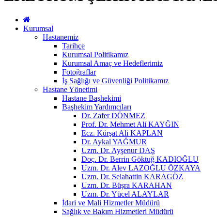
Kurumsal
Hastanemiz
Tarihçe
Kurumsal Politikamız
Kurumsal Amaç ve Hedeflerimiz
Fotoğraflar
İş Sağlığı ve Güvenliği Politikamız
Hastane Yönetimi
Hastane Başhekimi
Başhekim Yardımcıları
Dr. Zafer DÖNMEZ
Prof. Dr. Mehmet Ali KAYĞIN
Ecz. Kürşat Ali KAPLAN
Dr. Aykal YAĞMUR
Uzm. Dr. Ayşenur DAŞ
Doç. Dr. Berrin Göktuğ KADIOĞLU
Uzm. Dr. Alev LAZOĞLU ÖZKAYA
Uzm. Dr. Selahattin KARAGÖZ
Uzm. Dr. Büşra KARAHAN
Uzm. Dr. Yücel ALAYLAR
İdari ve Mali Hizmetler Müdürü
Sağlık ve Bakım Hizmetleri Müdürü