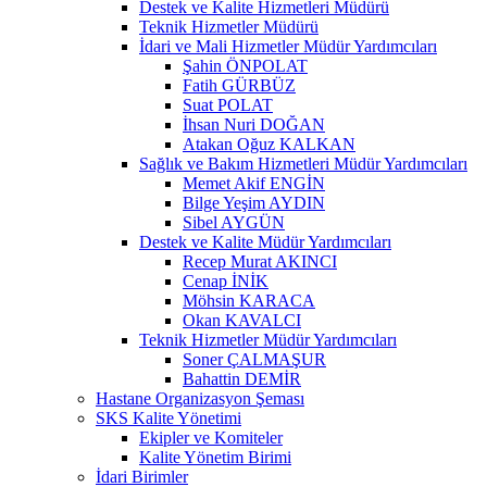
Destek ve Kalite Hizmetleri Müdürü
Teknik Hizmetler Müdürü
İdari ve Mali Hizmetler Müdür Yardımcıları
Şahin ÖNPOLAT
Fatih GÜRBÜZ
Suat POLAT
İhsan Nuri DOĞAN
Atakan Oğuz KALKAN
Sağlık ve Bakım Hizmetleri Müdür Yardımcıları
Memet Akif ENGİN
Bilge Yeşim AYDIN
Sibel AYGÜN
Destek ve Kalite Müdür Yardımcıları
Recep Murat AKINCI
Cenap İNİK
Möhsin KARACA
Okan KAVALCI
Teknik Hizmetler Müdür Yardımcıları
Soner ÇALMAŞUR
Bahattin DEMİR
Hastane Organizasyon Şeması
SKS Kalite Yönetimi
Ekipler ve Komiteler
Kalite Yönetim Birimi
İdari Birimler