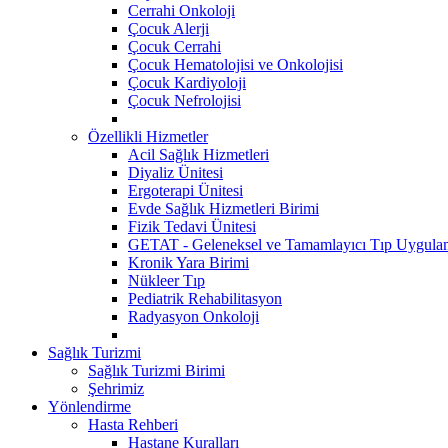
Cerrahi Onkoloji
Çocuk Alerji
Çocuk Cerrahi
Çocuk Hematolojisi ve Onkolojisi
Çocuk Kardiyoloji
Çocuk Nefrolojisi
Özellikli Hizmetler
Acil Sağlık Hizmetleri
Diyaliz Ünitesi
Ergoterapi Ünitesi
Evde Sağlık Hizmetleri Birimi
Fizik Tedavi Ünitesi
GETAT - Geleneksel ve Tamamlayıcı Tıp Uygulam
Kronik Yara Birimi
Nükleer Tıp
Pediatrik Rehabilitasyon
Radyasyon Onkoloji
Sağlık Turizmi
Sağlık Turizmi Birimi
Şehrimiz
Yönlendirme
Hasta Rehberi
Hastane Kuralları