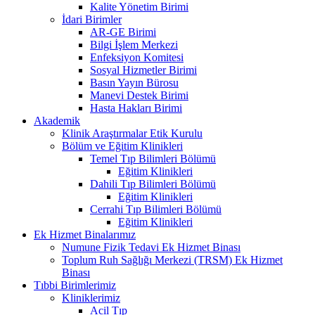
Kalite Yönetim Birimi
İdari Birimler
AR-GE Birimi
Bilgi İşlem Merkezi
Enfeksiyon Komitesi
Sosyal Hizmetler Birimi
Basın Yayın Bürosu
Manevi Destek Birimi
Hasta Hakları Birimi
Akademik
Klinik Araştırmalar Etik Kurulu
Bölüm ve Eğitim Klinikleri
Temel Tıp Bilimleri Bölümü
Eğitim Klinikleri
Dahili Tıp Bilimleri Bölümü
Eğitim Klinikleri
Cerrahi Tıp Bilimleri Bölümü
Eğitim Klinikleri
Ek Hizmet Binalarımız
Numune Fizik Tedavi Ek Hizmet Binası
Toplum Ruh Sağlığı Merkezi (TRSM) Ek Hizmet
Binası
Tıbbi Birimlerimiz
Kliniklerimiz
Acil Tıp