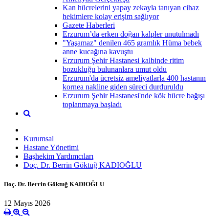
Kan hücrelerini yapay zekayla tanıyan cihaz
hekimlere kolay erişim sağlıyor
Gazete Haberleri
Erzurum’da erken doğan kalpler unutulmadı
"Yaşamaz" denilen 465 gramlık Hüma bebek
anne kucağına kavuştu
Erzurum Şehir Hastanesi kalbinde ritim
bozukluğu bulunanlara umut oldu
Erzurum'da ücretsiz ameliyatlarla 400 hastanın
kornea nakline giden süreci durduruldu
Erzurum Şehir Hastanesi'nde kök hücre bağışı
toplanmaya başladı
Kurumsal
Hastane Yönetimi
Başhekim Yardımcıları
Doç. Dr. Berrin Göktuğ KADIOĞLU
Doç. Dr. Berrin Göktuğ KADIOĞLU
12 Mayıs 2026