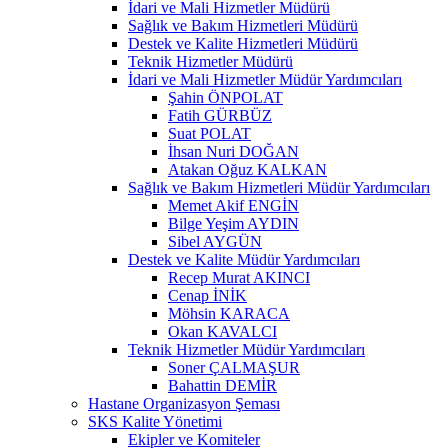
İdari ve Mali Hizmetler Müdürü
Sağlık ve Bakım Hizmetleri Müdürü
Destek ve Kalite Hizmetleri Müdürü
Teknik Hizmetler Müdürü
İdari ve Mali Hizmetler Müdür Yardımcıları
Şahin ÖNPOLAT
Fatih GÜRBÜZ
Suat POLAT
İhsan Nuri DOĞAN
Atakan Oğuz KALKAN
Sağlık ve Bakım Hizmetleri Müdür Yardımcıları
Memet Akif ENGİN
Bilge Yeşim AYDIN
Sibel AYGÜN
Destek ve Kalite Müdür Yardımcıları
Recep Murat AKINCI
Cenap İNİK
Möhsin KARACA
Okan KAVALCI
Teknik Hizmetler Müdür Yardımcıları
Soner ÇALMAŞUR
Bahattin DEMİR
Hastane Organizasyon Şeması
SKS Kalite Yönetimi
Ekipler ve Komiteler