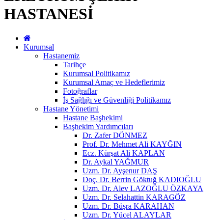
HASTANESİ
Kurumsal
Hastanemiz
Tarihçe
Kurumsal Politikamız
Kurumsal Amaç ve Hedeflerimiz
Fotoğraflar
İş Sağlığı ve Güvenliği Politikamız
Hastane Yönetimi
Hastane Başhekimi
Başhekim Yardımcıları
Dr. Zafer DÖNMEZ
Prof. Dr. Mehmet Ali KAYĞIN
Ecz. Kürşat Ali KAPLAN
Dr. Aykal YAĞMUR
Uzm. Dr. Ayşenur DAŞ
Doç. Dr. Berrin Göktuğ KADIOĞLU
Uzm. Dr. Alev LAZOĞLU ÖZKAYA
Uzm. Dr. Selahattin KARAGÖZ
Uzm. Dr. Büşra KARAHAN
Uzm. Dr. Yücel ALAYLAR