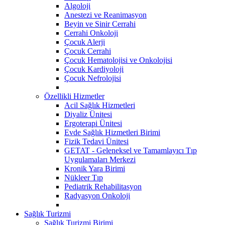
Algoloji
Anestezi ve Reanimasyon
Beyin ve Sinir Cerrahi
Cerrahi Onkoloji
Çocuk Alerji
Çocuk Cerrahi
Çocuk Hematolojisi ve Onkolojisi
Çocuk Kardiyoloji
Çocuk Nefrolojisi
Özellikli Hizmetler
Acil Sağlık Hizmetleri
Diyaliz Ünitesi
Ergoterapi Ünitesi
Evde Sağlık Hizmetleri Birimi
Fizik Tedavi Ünitesi
GETAT - Geleneksel ve Tamamlayıcı Tıp
Uygulamaları Merkezi
Kronik Yara Birimi
Nükleer Tıp
Pediatrik Rehabilitasyon
Radyasyon Onkoloji
Sağlık Turizmi
Sağlık Turizmi Birimi