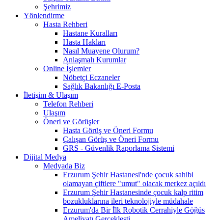
Şehrimiz
Yönlendirme
Hasta Rehberi
Hastane Kuralları
Hasta Hakları
Nasıl Muayene Olurum?
Anlaşmalı Kurumlar
Online İşlemler
Nöbetçi Eczaneler
Sağlık Bakanlığı E-Posta
İletişim & Ulaşım
Telefon Rehberi
Ulaşım
Öneri ve Görüşler
Hasta Görüş ve Öneri Formu
Çalışan Görüş ve Öneri Formu
GRS - Güvenlik Raporlama Sistemi
Dijital Medya
Medyada Biz
Erzurum Şehir Hastanesi'nde çocuk sahibi
olamayan çiftlere "umut" olacak merkez açıldı
Erzurum Şehir Hastanesinde çocuk kalp ritim
bozukluklarına ileri teknolojiyle müdahale
Erzurum'da Bir İlk Robotik Cerrahiyle Göğüs
Ameliyatı Gerçekleşti