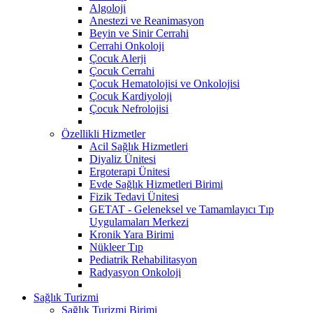
Algoloji
Anestezi ve Reanimasyon
Beyin ve Sinir Cerrahi
Cerrahi Onkoloji
Çocuk Alerji
Çocuk Cerrahi
Çocuk Hematolojisi ve Onkolojisi
Çocuk Kardiyoloji
Çocuk Nefrolojisi
Özellikli Hizmetler
Acil Sağlık Hizmetleri
Diyaliz Ünitesi
Ergoterapi Ünitesi
Evde Sağlık Hizmetleri Birimi
Fizik Tedavi Ünitesi
GETAT - Geleneksel ve Tamamlayıcı Tıp
Uygulamaları Merkezi
Kronik Yara Birimi
Nükleer Tıp
Pediatrik Rehabilitasyon
Radyasyon Onkoloji
Sağlık Turizmi
Sağlık Turizmi Birimi