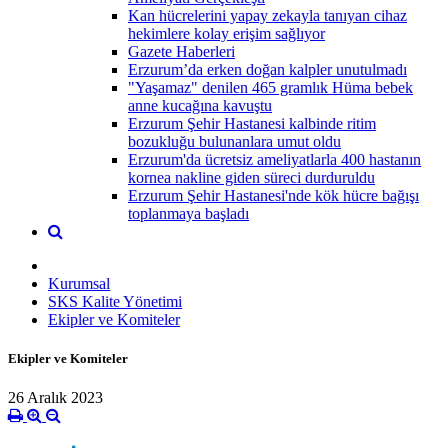
Kan hücrelerini yapay zekayla tanıyan cihaz
hekimlere kolay erişim sağlıyor
Gazete Haberleri
Erzurum’da erken doğan kalpler unutulmadı
"Yaşamaz" denilen 465 gramlık Hüma bebek
anne kucağına kavuştu
Erzurum Şehir Hastanesi kalbinde ritim
bozukluğu bulunanlara umut oldu
Erzurum'da ücretsiz ameliyatlarla 400 hastanın
kornea nakline giden süreci durduruldu
Erzurum Şehir Hastanesi'nde kök hücre bağışı
toplanmaya başladı
Kurumsal
SKS Kalite Yönetimi
Ekipler ve Komiteler
Ekipler ve Komiteler
26 Aralık 2023