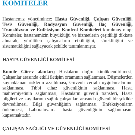
KOMİTELER
Hastanemiz yönetimince;
Hasta Güvenliği, Çalışan Güvenliği,
Tesis Güvenliği, Radyasyon Güvenliği, İlaç Güvenliği,
Transfüzyon ve Enfeksiyon Kontrol Komiteleri
kurulmuş olup;
Komiteler, hastanemizin büyüklüğü ve hizmetlerin çeşitliliği dikkate
alınarak, yürütülen çalışmaların etkililiğini, sürekliliğini ve
sistematikliğini sağlayacak şekilde tanımlanmıştır.
HASTA GÜVENLİĞİ KOMİTESİ
Komite Görev alanları;
Hastaların doğru kimliklendirilmesi,
Çalışanlar arasında etkili iletişim ortamının sağlanması, Düşmelerden
kaynaklanan risklerin azaltılması, Güvenli cerrahi uygulamalarının
sağlanması, Tıbbi cihaz güvenliğinin sağlanması, Hasta
mahremiyetinin sağlanması, Hastaların güvenli transferi, Hasta
bilgileri ve kayıtlarının sağlık çalışanları arasında güvenli bir şekilde
devredilmesi, Bilgi güvenliğinin sağlanması, Enfeksiyonların
önlenmesi, Laboratuvarda hasta güvenliğinin sağlanmasını
kapsamaktadır.
ÇALIŞAN SAĞLIĞI VE GÜVENLİĞİ KOMİTESİ