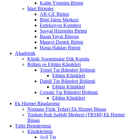
Kalite Yönetim Birimi
İdari Birimler
AR-GE Birimi
Bilgi İşlem Merkezi
Enfeksiyon Komitesi
Sosyal Hizmetler Birimi
Basın Yayın Bürosu
Manevi Destek Birimi
Hasta Hakları Birimi
Akademik
Klinik Araştırmalar Etik Kurulu
Bölüm ve Eğitim Klinikleri
Temel Tıp Bilimleri Bölümü
Eğitim Klinikleri
Dahili Tıp Bilimleri Bölümü
Eğitim Klinikleri
Cerrahi Tıp Bilimleri Bölümü
Eğitim Klinikleri
Ek Hizmet Binalarımız
Numune Fizik Tedavi Ek Hizmet Binası
Toplum Ruh Sağlığı Merkezi (TRSM) Ek Hizmet
Binası
Tıbbi Birimlerimiz
Kliniklerimiz
Acil Tıp