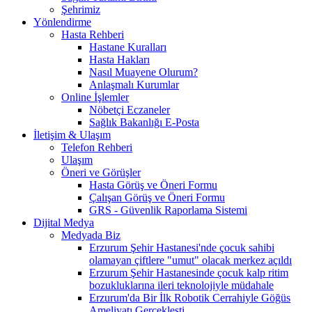
Şehrimiz
Yönlendirme
Hasta Rehberi
Hastane Kuralları
Hasta Hakları
Nasıl Muayene Olurum?
Anlaşmalı Kurumlar
Online İşlemler
Nöbetçi Eczaneler
Sağlık Bakanlığı E-Posta
İletişim & Ulaşım
Telefon Rehberi
Ulaşım
Öneri ve Görüşler
Hasta Görüş ve Öneri Formu
Çalışan Görüş ve Öneri Formu
GRS - Güvenlik Raporlama Sistemi
Dijital Medya
Medyada Biz
Erzurum Şehir Hastanesi'nde çocuk sahibi
olamayan çiftlere "umut" olacak merkez açıldı
Erzurum Şehir Hastanesinde çocuk kalp ritim
bozukluklarına ileri teknolojiyle müdahale
Erzurum'da Bir İlk Robotik Cerrahiyle Göğüs
Ameliyatı Gerçekleşti