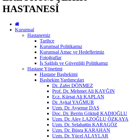
HASTANESİ
Kurumsal
Hastanemiz
Tarihçe
Kurumsal Politikamız
Kurumsal Amaç ve Hedeflerimiz
Fotoğraflar
İş Sağlığı ve Güvenliği Politikamız
Hastane Yönetimi
Hastane Başhekimi
Başhekim Yardımcıları
Dr. Zafer DÖNMEZ
Prof. Dr. Mehmet Ali KAYĞIN
Ecz. Kürşat Ali KAPLAN
Dr. Aykal YAĞMUR
Uzm. Dr. Ayşenur DAŞ
Doç. Dr. Berrin Göktuğ KADIOĞLU
Uzm. Dr. Alev LAZOĞLU ÖZKAYA
Uzm. Dr. Selahattin KARAGÖZ
Uzm. Dr. Büşra KARAHAN
Uzm. Dr. Yücel ALAYLAR