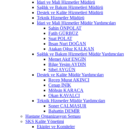
İdari ve Mali Hizmetler Müdürü
Sağlık ve Bakım Hizmetleri Müdürü
Destek ve Kalite Hizmetleri Müdürü
Teknik Hizmetler Müdürü
İdari ve Mali Hizmetler Müdür Yardımcıları
Şahin ÖNPOLAT
Fatih GÜRBÜZ
Suat POLAT
İhsan Nuri DOĞAN
Atakan Oğuz KALKAN
Sağlık ve Bakım Hizmetleri Müdür Yardımcıları
Memet Akif ENGİN
Bilge Yeşim AYDIN
Sibel AYGÜN
Destek ve Kalite Müdür Yardımcıları
Recep Murat AKINCI
Cenap İNİK
Möhsin KARACA
Okan KAVALCI
Teknik Hizmetler Müdür Yardımcıları
Soner ÇALMAŞUR
Bahattin DEMİR
Hastane Organizasyon Şeması
SKS Kalite Yönetimi
Ekipler ve Komiteler