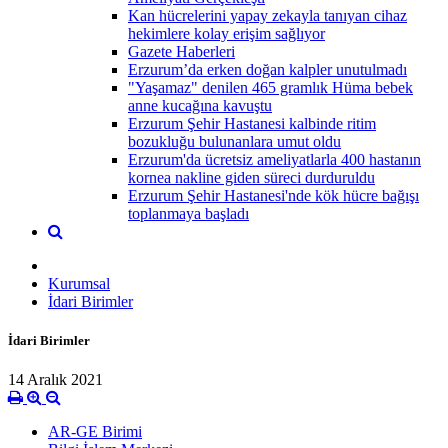
Kan hücrelerini yapay zekayla tanıyan cihaz
hekimlere kolay erişim sağlıyor
Gazete Haberleri
Erzurum’da erken doğan kalpler unutulmadı
"Yaşamaz" denilen 465 gramlık Hüma bebek
anne kucağına kavuştu
Erzurum Şehir Hastanesi kalbinde ritim
bozukluğu bulunanlara umut oldu
Erzurum'da ücretsiz ameliyatlarla 400 hastanın
kornea nakline giden süreci durduruldu
Erzurum Şehir Hastanesi'nde kök hücre bağışı
toplanmaya başladı
Kurumsal
İdari Birimler
İdari Birimler
14 Aralık 2021
AR-GE Birimi