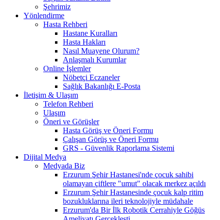
Şehrimiz
Yönlendirme
Hasta Rehberi
Hastane Kuralları
Hasta Hakları
Nasıl Muayene Olurum?
Anlaşmalı Kurumlar
Online İşlemler
Nöbetçi Eczaneler
Sağlık Bakanlığı E-Posta
İletişim & Ulaşım
Telefon Rehberi
Ulaşım
Öneri ve Görüşler
Hasta Görüş ve Öneri Formu
Çalışan Görüş ve Öneri Formu
GRS - Güvenlik Raporlama Sistemi
Dijital Medya
Medyada Biz
Erzurum Şehir Hastanesi'nde çocuk sahibi
olamayan çiftlere "umut" olacak merkez açıldı
Erzurum Şehir Hastanesinde çocuk kalp ritim
bozukluklarına ileri teknolojiyle müdahale
Erzurum'da Bir İlk Robotik Cerrahiyle Göğüs
Ameliyatı Gerçekleşti