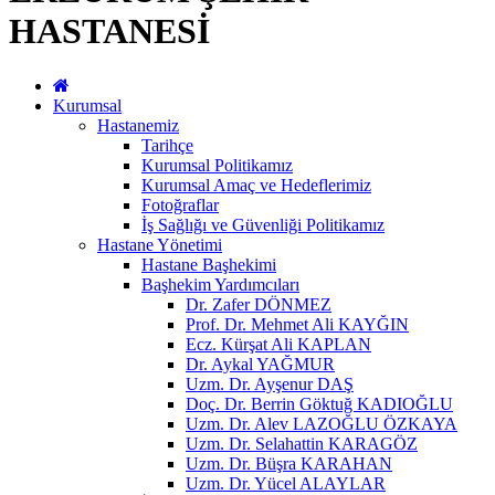
HASTANESİ
Kurumsal
Hastanemiz
Tarihçe
Kurumsal Politikamız
Kurumsal Amaç ve Hedeflerimiz
Fotoğraflar
İş Sağlığı ve Güvenliği Politikamız
Hastane Yönetimi
Hastane Başhekimi
Başhekim Yardımcıları
Dr. Zafer DÖNMEZ
Prof. Dr. Mehmet Ali KAYĞIN
Ecz. Kürşat Ali KAPLAN
Dr. Aykal YAĞMUR
Uzm. Dr. Ayşenur DAŞ
Doç. Dr. Berrin Göktuğ KADIOĞLU
Uzm. Dr. Alev LAZOĞLU ÖZKAYA
Uzm. Dr. Selahattin KARAGÖZ
Uzm. Dr. Büşra KARAHAN
Uzm. Dr. Yücel ALAYLAR