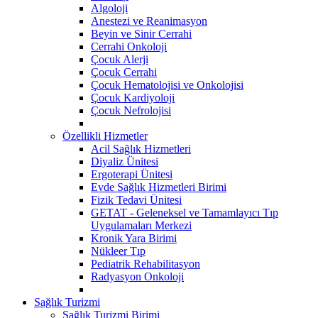
Algoloji
Anestezi ve Reanimasyon
Beyin ve Sinir Cerrahi
Cerrahi Onkoloji
Çocuk Alerji
Çocuk Cerrahi
Çocuk Hematolojisi ve Onkolojisi
Çocuk Kardiyoloji
Çocuk Nefrolojisi
Özellikli Hizmetler
Acil Sağlık Hizmetleri
Diyaliz Ünitesi
Ergoterapi Ünitesi
Evde Sağlık Hizmetleri Birimi
Fizik Tedavi Ünitesi
GETAT - Geleneksel ve Tamamlayıcı Tıp
Uygulamaları Merkezi
Kronik Yara Birimi
Nükleer Tıp
Pediatrik Rehabilitasyon
Radyasyon Onkoloji
Sağlık Turizmi
Sağlık Turizmi Birimi