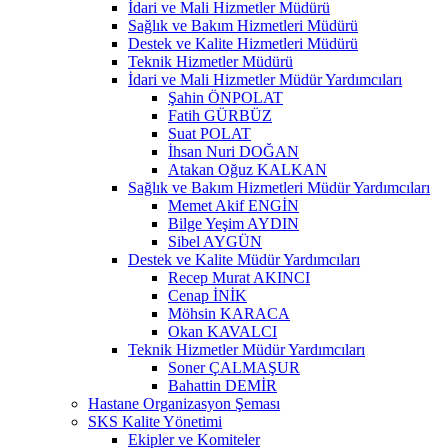
İdari ve Mali Hizmetler Müdürü
Sağlık ve Bakım Hizmetleri Müdürü
Destek ve Kalite Hizmetleri Müdürü
Teknik Hizmetler Müdürü
İdari ve Mali Hizmetler Müdür Yardımcıları
Şahin ÖNPOLAT
Fatih GÜRBÜZ
Suat POLAT
İhsan Nuri DOĞAN
Atakan Oğuz KALKAN
Sağlık ve Bakım Hizmetleri Müdür Yardımcıları
Memet Akif ENGİN
Bilge Yeşim AYDIN
Sibel AYGÜN
Destek ve Kalite Müdür Yardımcıları
Recep Murat AKINCI
Cenap İNİK
Möhsin KARACA
Okan KAVALCI
Teknik Hizmetler Müdür Yardımcıları
Soner ÇALMAŞUR
Bahattin DEMİR
Hastane Organizasyon Şeması
SKS Kalite Yönetimi
Ekipler ve Komiteler