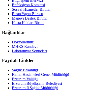
Bilgi İşlem Merkezi
Enfeksiyon Komitesi
Sosyal Hizmetler Birimi
Basın Yayın Bürosu
Manevi Destek Birimi
Hasta Hakları Birimi
Bağlantılar
Doktorlarımız
MHRS Randevu
Laboratuvar Sonuçları
Faydalı Linkler
Sağlık Bakanlığı
Kamu Hastaneleri Genel Müdürlüğü
Erzurum Valiliği
Erzurum Büyükşehir Belediyesi
Erzurum İl Sağlık Müdürlüğü