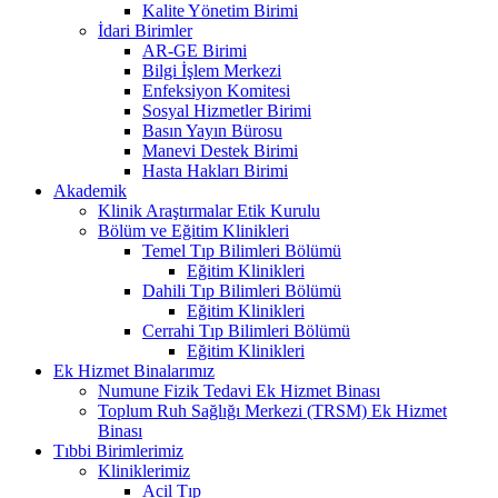
Kalite Yönetim Birimi
İdari Birimler
AR-GE Birimi
Bilgi İşlem Merkezi
Enfeksiyon Komitesi
Sosyal Hizmetler Birimi
Basın Yayın Bürosu
Manevi Destek Birimi
Hasta Hakları Birimi
Akademik
Klinik Araştırmalar Etik Kurulu
Bölüm ve Eğitim Klinikleri
Temel Tıp Bilimleri Bölümü
Eğitim Klinikleri
Dahili Tıp Bilimleri Bölümü
Eğitim Klinikleri
Cerrahi Tıp Bilimleri Bölümü
Eğitim Klinikleri
Ek Hizmet Binalarımız
Numune Fizik Tedavi Ek Hizmet Binası
Toplum Ruh Sağlığı Merkezi (TRSM) Ek Hizmet
Binası
Tıbbi Birimlerimiz
Kliniklerimiz
Acil Tıp