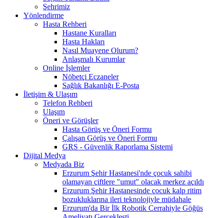
Şehrimiz
Yönlendirme
Hasta Rehberi
Hastane Kuralları
Hasta Hakları
Nasıl Muayene Olurum?
Anlaşmalı Kurumlar
Online İşlemler
Nöbetçi Eczaneler
Sağlık Bakanlığı E-Posta
İletişim & Ulaşım
Telefon Rehberi
Ulaşım
Öneri ve Görüşler
Hasta Görüş ve Öneri Formu
Çalışan Görüş ve Öneri Formu
GRS - Güvenlik Raporlama Sistemi
Dijital Medya
Medyada Biz
Erzurum Şehir Hastanesi'nde çocuk sahibi
olamayan çiftlere "umut" olacak merkez açıldı
Erzurum Şehir Hastanesinde çocuk kalp ritim
bozukluklarına ileri teknolojiyle müdahale
Erzurum'da Bir İlk Robotik Cerrahiyle Göğüs
Ameliyatı Gerçekleşti