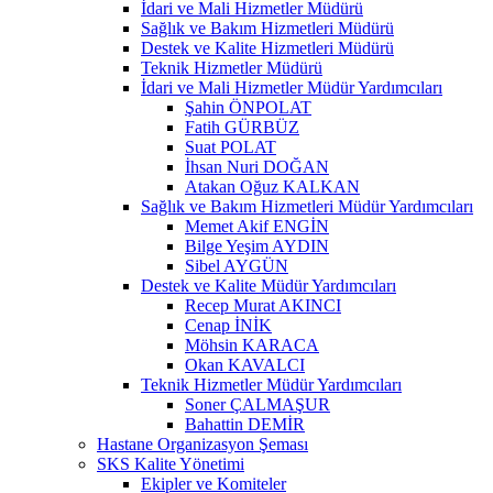
İdari ve Mali Hizmetler Müdürü
Sağlık ve Bakım Hizmetleri Müdürü
Destek ve Kalite Hizmetleri Müdürü
Teknik Hizmetler Müdürü
İdari ve Mali Hizmetler Müdür Yardımcıları
Şahin ÖNPOLAT
Fatih GÜRBÜZ
Suat POLAT
İhsan Nuri DOĞAN
Atakan Oğuz KALKAN
Sağlık ve Bakım Hizmetleri Müdür Yardımcıları
Memet Akif ENGİN
Bilge Yeşim AYDIN
Sibel AYGÜN
Destek ve Kalite Müdür Yardımcıları
Recep Murat AKINCI
Cenap İNİK
Möhsin KARACA
Okan KAVALCI
Teknik Hizmetler Müdür Yardımcıları
Soner ÇALMAŞUR
Bahattin DEMİR
Hastane Organizasyon Şeması
SKS Kalite Yönetimi
Ekipler ve Komiteler