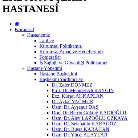
HASTANESİ
Kurumsal
Hastanemiz
Tarihçe
Kurumsal Politikamız
Kurumsal Amaç ve Hedeflerimiz
Fotoğraflar
İş Sağlığı ve Güvenliği Politikamız
Hastane Yönetimi
Hastane Başhekimi
Başhekim Yardımcıları
Dr. Zafer DÖNMEZ
Prof. Dr. Mehmet Ali KAYĞIN
Ecz. Kürşat Ali KAPLAN
Dr. Aykal YAĞMUR
Uzm. Dr. Ayşenur DAŞ
Doç. Dr. Berrin Göktuğ KADIOĞLU
Uzm. Dr. Alev LAZOĞLU ÖZKAYA
Uzm. Dr. Selahattin KARAGÖZ
Uzm. Dr. Büşra KARAHAN
Uzm. Dr. Yücel ALAYLAR