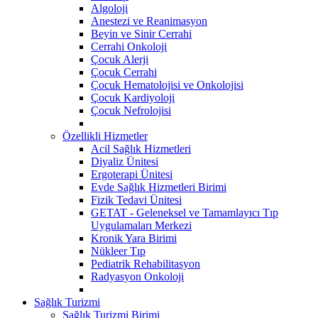
Algoloji
Anestezi ve Reanimasyon
Beyin ve Sinir Cerrahi
Cerrahi Onkoloji
Çocuk Alerji
Çocuk Cerrahi
Çocuk Hematolojisi ve Onkolojisi
Çocuk Kardiyoloji
Çocuk Nefrolojisi
Özellikli Hizmetler
Acil Sağlık Hizmetleri
Diyaliz Ünitesi
Ergoterapi Ünitesi
Evde Sağlık Hizmetleri Birimi
Fizik Tedavi Ünitesi
GETAT - Geleneksel ve Tamamlayıcı Tıp
Uygulamaları Merkezi
Kronik Yara Birimi
Nükleer Tıp
Pediatrik Rehabilitasyon
Radyasyon Onkoloji
Sağlık Turizmi
Sağlık Turizmi Birimi