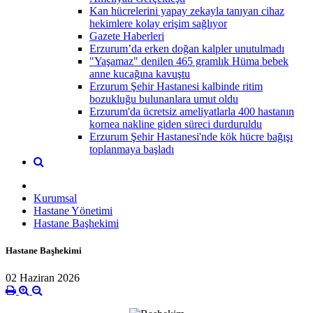
Kan hücrelerini yapay zekayla tanıyan cihaz
hekimlere kolay erişim sağlıyor
Gazete Haberleri
Erzurum’da erken doğan kalpler unutulmadı
"Yaşamaz" denilen 465 gramlık Hüma bebek
anne kucağına kavuştu
Erzurum Şehir Hastanesi kalbinde ritim
bozukluğu bulunanlara umut oldu
Erzurum'da ücretsiz ameliyatlarla 400 hastanın
kornea nakline giden süreci durduruldu
Erzurum Şehir Hastanesi'nde kök hücre bağışı
toplanmaya başladı
Kurumsal
Hastane Yönetimi
Hastane Başhekimi
Hastane Başhekimi
02 Haziran 2026