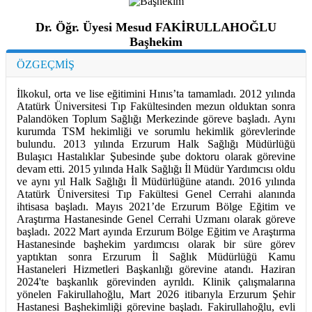
Dr. Öğr. Üyesi Mesud FAKİRULLAHOĞLU
Başhekim
ÖZGEÇMİŞ
İlkokul, orta ve lise eğitimini Hınıs’ta tamamladı. 2012 yılında
Atatürk Üniversitesi Tıp Fakültesinden mezun olduktan sonra
Palandöken Toplum Sağlığı Merkezinde göreve başladı. Aynı
kurumda TSM hekimliği ve sorumlu hekimlik görevlerinde
bulundu. 2013 yılında Erzurum Halk Sağlığı Müdürlüğü
Bulaşıcı Hastalıklar Şubesinde şube doktoru olarak görevine
devam etti. 2015 yılında Halk Sağlığı İl Müdür Yardımcısı oldu
ve aynı yıl Halk Sağlığı İl Müdürlüğüne atandı. 2016 yılında
Atatürk Üniversitesi Tıp Fakültesi Genel Cerrahi alanında
ihtisasa başladı. Mayıs 2021’de Erzurum Bölge Eğitim ve
Araştırma Hastanesinde Genel Cerrahi Uzmanı olarak göreve
başladı. 2022 Mart ayında Erzurum Bölge Eğitim ve Araştırma
Hastanesinde başhekim yardımcısı olarak bir süre görev
yaptıktan sonra Erzurum İl Sağlık Müdürlüğü Kamu
Hastaneleri Hizmetleri Başkanlığı görevine atandı. Haziran
2024'te başkanlık görevinden ayrıldı. Klinik çalışmalarına
yönelen Fakirullahoğlu, Mart 2026 itibarıyla Erzurum Şehir
Hastanesi Başhekimliği görevine başladı. Fakirullahoğlu, evli