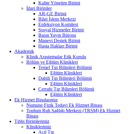
Kalite Yönetim Birimi
İdari Birimler
AR-GE Birimi
Bilgi İşlem Merkezi
Enfeksiyon Komitesi
Sosyal Hizmetler Birimi
Basın Yayın Bürosu
Manevi Destek Birimi
Hasta Hakları Birimi
Akademik
Klinik Araştırmalar Etik Kurulu
Bölüm ve Eğitim Klinikleri
Temel Tıp Bilimleri Bölümü
Eğitim Klinikleri
Dahili Tıp Bilimleri Bölümü
Eğitim Klinikleri
Cerrahi Tıp Bilimleri Bölümü
Eğitim Klinikleri
Ek Hizmet Binalarımız
Numune Fizik Tedavi Ek Hizmet Binası
Toplum Ruh Sağlığı Merkezi (TRSM) Ek Hizmet
Binası
Tıbbi Birimlerimiz
Kliniklerimiz
Acil Tıp