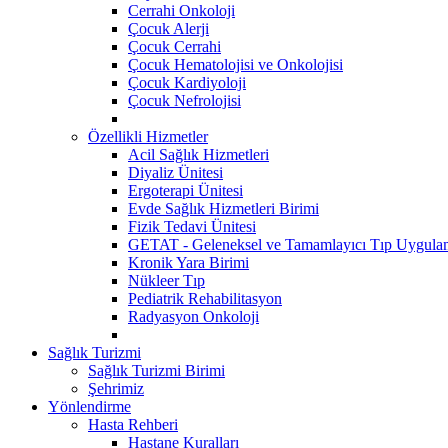
Cerrahi Onkoloji
Çocuk Alerji
Çocuk Cerrahi
Çocuk Hematolojisi ve Onkolojisi
Çocuk Kardiyoloji
Çocuk Nefrolojisi
Özellikli Hizmetler
Acil Sağlık Hizmetleri
Diyaliz Ünitesi
Ergoterapi Ünitesi
Evde Sağlık Hizmetleri Birimi
Fizik Tedavi Ünitesi
GETAT - Geleneksel ve Tamamlayıcı Tıp Uygulam
Kronik Yara Birimi
Nükleer Tıp
Pediatrik Rehabilitasyon
Radyasyon Onkoloji
Sağlık Turizmi
Sağlık Turizmi Birimi
Şehrimiz
Yönlendirme
Hasta Rehberi
Hastane Kuralları