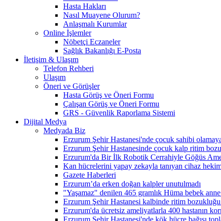
Hasta Hakları
Nasıl Muayene Olurum?
Anlaşmalı Kurumlar
Online İşlemler
Nöbetçi Eczaneler
Sağlık Bakanlığı E-Posta
İletişim & Ulaşım
Telefon Rehberi
Ulaşım
Öneri ve Görüşler
Hasta Görüş ve Öneri Formu
Çalışan Görüş ve Öneri Formu
GRS - Güvenlik Raporlama Sistemi
Dijital Medya
Medyada Biz
Erzurum Şehir Hastanesi'nde çocuk sahibi olamayan
Erzurum Şehir Hastanesinde çocuk kalp ritim bozuk
Erzurum'da Bir İlk Robotik Cerrahiyle Göğüs Amel
Kan hücrelerini yapay zekayla tanıyan cihaz hekiml
Gazete Haberleri
Erzurum’da erken doğan kalpler unutulmadı
"Yaşamaz" denilen 465 gramlık Hüma bebek anne
Erzurum Şehir Hastanesi kalbinde ritim bozukluğu
Erzurum'da ücretsiz ameliyatlarla 400 hastanın kor
Erzurum Şehir Hastanesi'nde kök hücre bağışı top