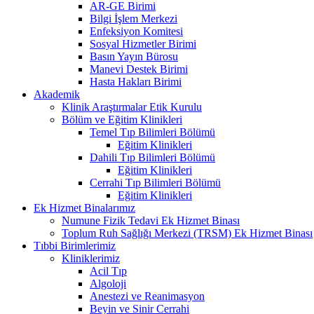
AR-GE Birimi
Bilgi İşlem Merkezi
Enfeksiyon Komitesi
Sosyal Hizmetler Birimi
Basın Yayın Bürosu
Manevi Destek Birimi
Hasta Hakları Birimi
Akademik
Klinik Araştırmalar Etik Kurulu
Bölüm ve Eğitim Klinikleri
Temel Tıp Bilimleri Bölümü
Eğitim Klinikleri
Dahili Tıp Bilimleri Bölümü
Eğitim Klinikleri
Cerrahi Tıp Bilimleri Bölümü
Eğitim Klinikleri
Ek Hizmet Binalarımız
Numune Fizik Tedavi Ek Hizmet Binası
Toplum Ruh Sağlığı Merkezi (TRSM) Ek Hizmet Binası
Tıbbi Birimlerimiz
Kliniklerimiz
Acil Tıp
Algoloji
Anestezi ve Reanimasyon
Beyin ve Sinir Cerrahi