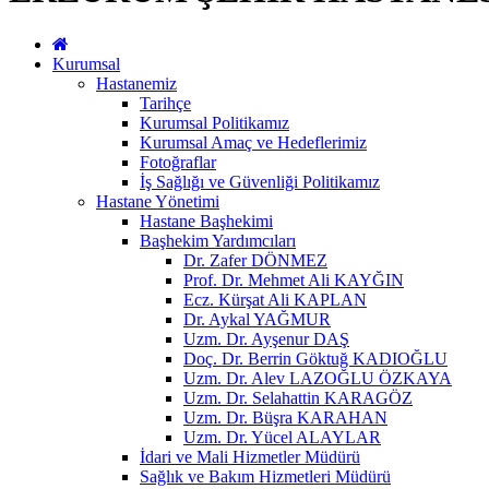
Kurumsal
Hastanemiz
Tarihçe
Kurumsal Politikamız
Kurumsal Amaç ve Hedeflerimiz
Fotoğraflar
İş Sağlığı ve Güvenliği Politikamız
Hastane Yönetimi
Hastane Başhekimi
Başhekim Yardımcıları
Dr. Zafer DÖNMEZ
Prof. Dr. Mehmet Ali KAYĞIN
Ecz. Kürşat Ali KAPLAN
Dr. Aykal YAĞMUR
Uzm. Dr. Ayşenur DAŞ
Doç. Dr. Berrin Göktuğ KADIOĞLU
Uzm. Dr. Alev LAZOĞLU ÖZKAYA
Uzm. Dr. Selahattin KARAGÖZ
Uzm. Dr. Büşra KARAHAN
Uzm. Dr. Yücel ALAYLAR
İdari ve Mali Hizmetler Müdürü
Sağlık ve Bakım Hizmetleri Müdürü