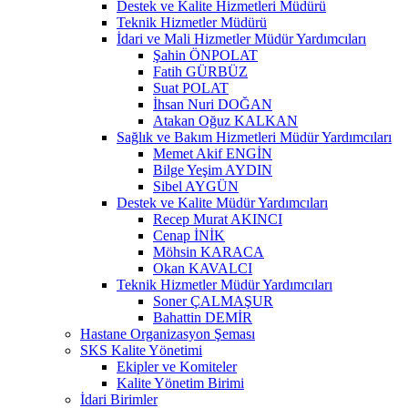
Destek ve Kalite Hizmetleri Müdürü
Teknik Hizmetler Müdürü
İdari ve Mali Hizmetler Müdür Yardımcıları
Şahin ÖNPOLAT
Fatih GÜRBÜZ
Suat POLAT
İhsan Nuri DOĞAN
Atakan Oğuz KALKAN
Sağlık ve Bakım Hizmetleri Müdür Yardımcıları
Memet Akif ENGİN
Bilge Yeşim AYDIN
Sibel AYGÜN
Destek ve Kalite Müdür Yardımcıları
Recep Murat AKINCI
Cenap İNİK
Möhsin KARACA
Okan KAVALCI
Teknik Hizmetler Müdür Yardımcıları
Soner ÇALMAŞUR
Bahattin DEMİR
Hastane Organizasyon Şeması
SKS Kalite Yönetimi
Ekipler ve Komiteler
Kalite Yönetim Birimi
İdari Birimler