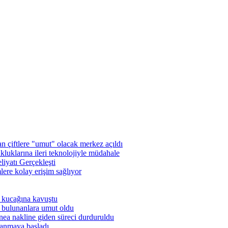
 çiftlere "umut" olacak merkez açıldı
luklarına ileri teknolojiyle müdahale
iyatı Gerçekleşti
ere kolay erişim sağlıyor
 kucağına kavuştu
 bulunanlara umut oldu
nea nakline giden süreci durduruldu
lanmaya başladı