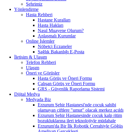
Şehrimiz
Yönlendirme
Hasta Rehberi
Hastane Kuralları
Hasta Hakları
Nasıl Muayene Olurum?
Anlaşmalı Kurumlar
Online İşlemler
Nöbetçi Eczaneler
Sağlık Bakanlığı E-Posta
İletişim & Ulaşım
Telefon Rehberi
Ulaşım
Öneri ve Görüşler
Hasta Görüş ve Öneri Formu
Çalışan Görüş ve Öneri Formu
GRS - Güvenlik Raporlama Sistemi
Dijital Medya
Medyada Biz
Erzurum Şehir Hastanesi'nde çocuk sahibi
olamayan çiftlere "umut" olacak merkez açıldı
Erzurum Şehir Hastanesinde çocuk kalp ritim
bozukluklarına ileri teknolojiyle müdahale
Erzurum'da Bir İlk Robotik Cerrahiyle Göğüs
Ameliyatı Gerçekleşti