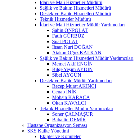
İdari ve Mali Hizmetler Müdürü
Sağlık ve Bakım Hizmetleri Müdürü
Destek ve Kalite Hizmetleri Müdürü
Teknik Hizmetler Müdürü
İdari ve Mali Hizmetler Müdür Yardımcıları
Şahin ÖNPOLAT
Fatih GÜRBÜZ
Suat POLAT
İhsan Nuri DOĞAN
Atakan Oğuz KALKAN
Sağlık ve Bakım Hizmetleri Müdür Yardımcıları
Memet Akif ENGİN
Bilge Yeşim AYDIN
Sibel AYGÜN
Destek ve Kalite Müdür Yardımcıları
Recep Murat AKINCI
Cenap İNİK
Möhsin KARACA
Okan KAVALCI
Teknik Hizmetler Müdür Yardımcıları
Soner ÇALMAŞUR
Bahattin DEMİR
Hastane Organizasyon Şeması
SKS Kalite Yönetimi
Ekipler ve Komiteler