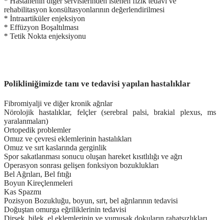
* Hastanenin diğer servislerinden istenen fizik tedavi ve
rehabilitasyon konsültasyonlarının değerlendirilmesi
* İntraartiküler enjeksiyon
* Effüzyon Boşaltılması
* Tetik Nokta enjeksiyonu
Polikliniğimizde tanı ve tedavisi yapılan hastalıklar
Fibromiyalji ve diğer kronik ağrılar
Nörolojik hastalıklar, felçler (serebral palsi, brakial plexus, ms
yaralanmaları)
Ortopedik problemler
Omuz ve çevresi eklemlerinin hastalıkları
Omuz ve sırt kaslarında gerginlik
Spor sakatlanması sonucu oluşan hareket kısıtlılığı ve ağrı
Operasyon sonrası gelişen fonksiyon bozuklukları
Bel Ağrıları, Bel fıtığı
Boyun Kireçlenmeleri
Kas Spazmı
Pozisyon Bozukluğu, boyun, sırt, bel ağrılarının tedavisi
Doğuştan omurga eğriliklerinin tedavisi
Dirsek, bilek, el eklemlerinin ve yumuşak dokuların rahatsızlıkları