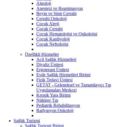
Algoloji
Anestezi ve Reanimasyon
Beyin ve Sinir Cerrahi
Cerrahi Onkoloji
Çocuk Alerji
Çocuk Cerrahi
Çocuk Hematolojisi ve Onkolojisi
Çocuk Kardiyoloji
Çocuk Nefrolojisi
Özellikli Hizmetler
Acil Sağlık Hizmetleri
Diyaliz Ünitesi
Ergoterapi Ünitesi
Evde Sağlık Hizmetleri Birimi
Fizik Tedavi Ünitesi
GETAT - Geleneksel ve Tamamlayıcı Tıp
Uygulamaları Merkezi
Kronik Yara Birimi
Nükleer Tıp
Pediatrik Rehabilitasyon
Radyasyon Onkoloji
Sağlık Turizmi
Sağlık Turizmi Birimi