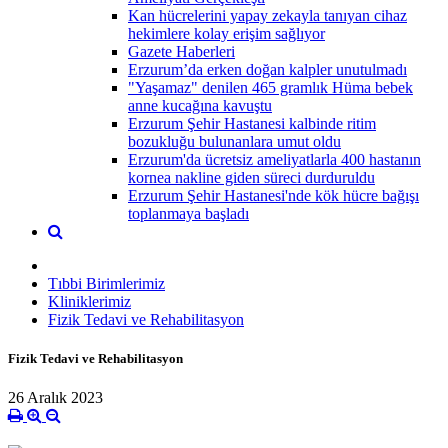
Kan hücrelerini yapay zekayla tanıyan cihaz
hekimlere kolay erişim sağlıyor
Gazete Haberleri
Erzurum’da erken doğan kalpler unutulmadı
"Yaşamaz" denilen 465 gramlık Hüma bebek
anne kucağına kavuştu
Erzurum Şehir Hastanesi kalbinde ritim
bozukluğu bulunanlara umut oldu
Erzurum'da ücretsiz ameliyatlarla 400 hastanın
kornea nakline giden süreci durduruldu
Erzurum Şehir Hastanesi'nde kök hücre bağışı
toplanmaya başladı
Tıbbi Birimlerimiz
Kliniklerimiz
Fizik Tedavi ve Rehabilitasyon
Fizik Tedavi ve Rehabilitasyon
26 Aralık 2023