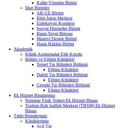
Kalite Yönetim Birimi
İdari Birimler
AR-GE Birimi
Bilgi İşlem Merkezi
Enfeksiyon Komitesi
Sosyal Hizmetler Birimi
Basın Yayın Bürosu
Manevi Destek Birimi
Hasta Hakları Birimi
Akademik
Klinik Araştırmalar Etik Kurulu
Bölüm ve Eğitim Klinikleri
Temel Tıp Bilimleri Bölümü
Eğitim Klinikleri
Dahili Tıp Bilimleri Bölümü
Eğitim Klinikleri
Cerrahi Tıp Bilimleri Bölümü
Eğitim Klinikleri
Ek Hizmet Binalarımız
Numune Fizik Tedavi Ek Hizmet Binası
Toplum Ruh Sağlığı Merkezi (TRSM) Ek Hizmet
Binası
Tıbbi Birimlerimiz
Kliniklerimiz
Acil Tıp