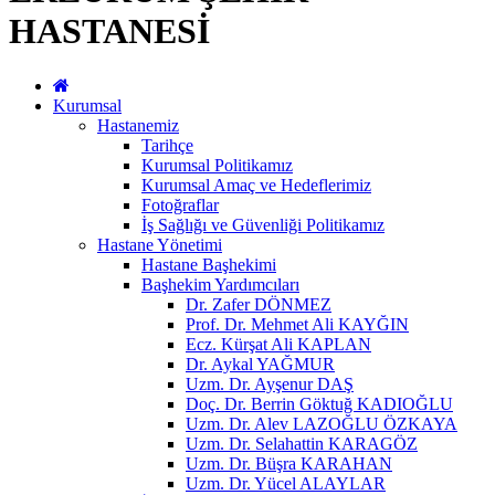
HASTANESİ
Kurumsal
Hastanemiz
Tarihçe
Kurumsal Politikamız
Kurumsal Amaç ve Hedeflerimiz
Fotoğraflar
İş Sağlığı ve Güvenliği Politikamız
Hastane Yönetimi
Hastane Başhekimi
Başhekim Yardımcıları
Dr. Zafer DÖNMEZ
Prof. Dr. Mehmet Ali KAYĞIN
Ecz. Kürşat Ali KAPLAN
Dr. Aykal YAĞMUR
Uzm. Dr. Ayşenur DAŞ
Doç. Dr. Berrin Göktuğ KADIOĞLU
Uzm. Dr. Alev LAZOĞLU ÖZKAYA
Uzm. Dr. Selahattin KARAGÖZ
Uzm. Dr. Büşra KARAHAN
Uzm. Dr. Yücel ALAYLAR